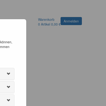
Warenkorb
Anmelden
0
Artikel
0,00 €
 können,
timmen