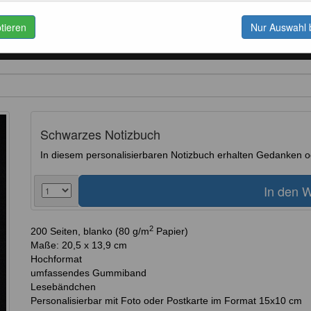
ptieren
Nur Auswahl 
unstdrucke
Postkarten
Kaffee
Schönes
Schwarzes Notizbuch
In diesem personalisierbaren Notizbuch erhalten Gedanken od
2
200 Seiten, blanko (80 g/m
Papier)
Maße: 20,5 x 13,9 cm
Hochformat
umfassendes Gummiband
Lesebändchen
Personalisierbar mit Foto oder Postkarte im Format 15x10 cm