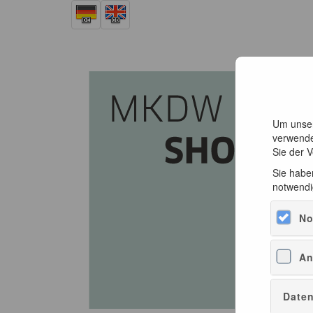
Um unser
verwende
Sie der 
Sie haben
notwendi
No
An
Daten