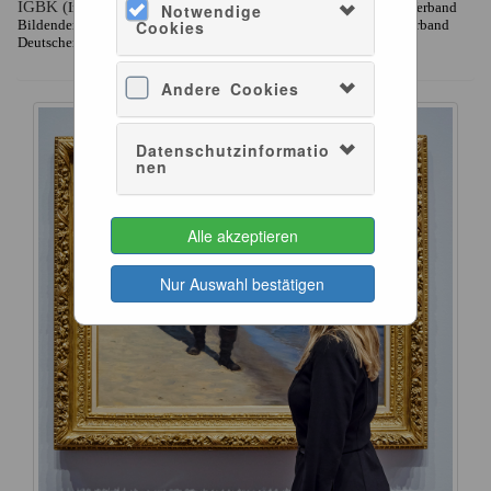
IGBK (
, IAA (
Intern. Gesellschaft der Bildenden Künste)
Intern. Verband
Notwendige
, Fadbk (
, VDR (
Bildender Künstler)
Kunsthistoriker Studium)
Verband
Cookies
Deutscher Restauratoren)
Andere Cookies
Datenschutzinformatio
nen
Alle akzeptieren
Nur Auswahl bestätigen