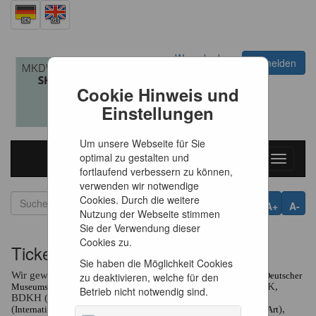
Warenkorb
Anmelden
0
Artikel
0,00 €
Cookie Hinweis und
Einstellungen
Um unsere Webseite für Sie
optimal zu gestalten und
Toggle
fortlaufend verbessern zu können,
navigati
verwenden wir notwendige
Cookies. Durch die weitere
A+
A-
Nutzung der Webseite stimmen
Sie der Verwendung dieser
Cookies zu.
Tickets
Sie haben die Möglichkeit Cookies
Wir gewähren freien Eintritt für Mitglieder ICOM, DMV (
Deutscher
zu deaktivieren, welche für den
, BDK (
), BBK,
Museumsverband)
Fachverband für Kunstpädagogik
Betrieb nicht notwendig sind.
BDKH (
, CIMAN
Bundesverband für Deutscher Kunsthistoriker)
(
),
International Committee for Museums and Collections of Modern Art