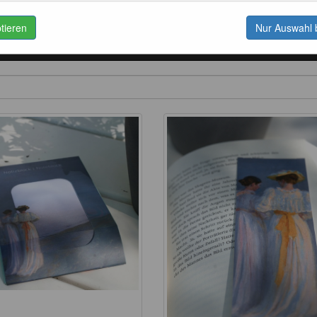
ptieren
Nur Auswahl 
unstdrucke
Postkarten
Kaffee
Schönes