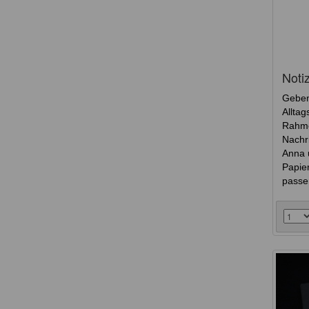
Noti
Geben
Allta
Rahmen
Nachr
Anna 
Papie
passen