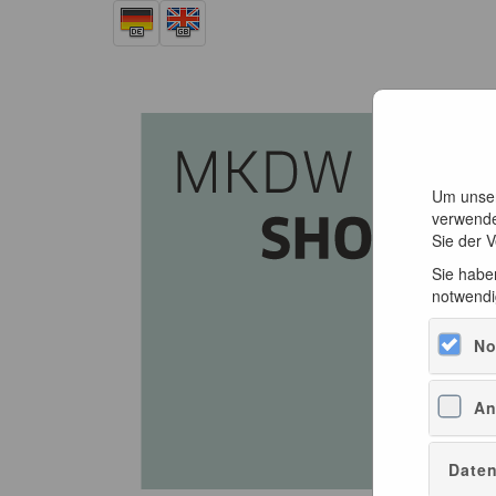
Um unser
verwende
Sie der 
Sie haben
notwendi
No
An
Daten