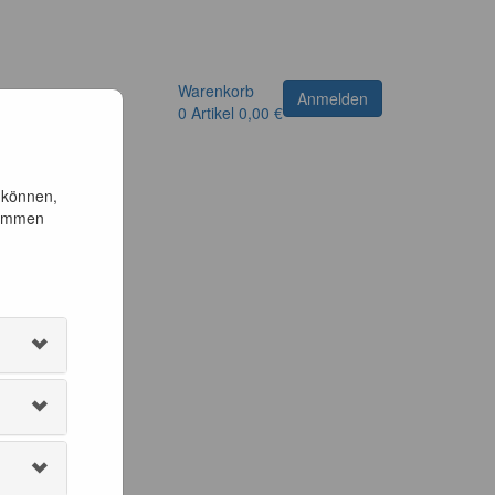
Warenkorb
Anmelden
0
Artikel
0,00 €
 können,
timmen