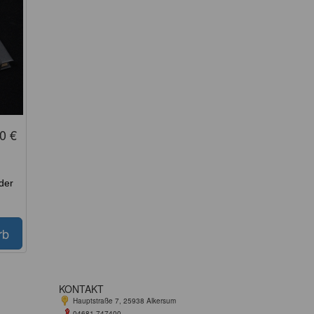
0 €
der
KONTAKT
Hauptstraße 7, 25938 Alkersum
04681 747400