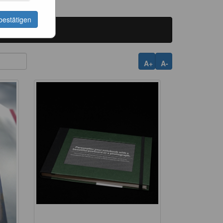
bestätigen
A+
A-