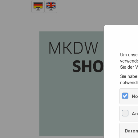
Um unser
verwende
Sie der 
Sie haben
notwendi
No
An
Daten