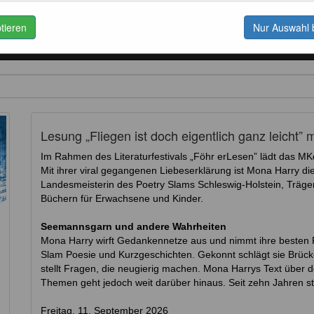
ptieren
Nur Auswahl 
unstdrucke
Postkarten
Kaffee
Schönes
Lesung „Fliegen ist doch eigentlich ganz leicht” 
Im Rahmen des Literaturfestivals „Föhr erLesen” lädt das MK
Mit ihrer viral gegangenen Liebeserklärung ist Mona Harry di
Landesmeisterin des Poetry Slams Schleswig-Holstein, Träger
Büchern für Erwachsene und Kinder.
Seemannsgarn und andere Wahrheiten
Mona Harry wirft Gedankennetze aus und nimmt ihre besten 
Slam Poesie und Kurzgeschichten. Gekonnt schlägt sie Brück
stellt Fragen, die neugierig machen. Mona Harrys Text über de
Themen geht jedoch weit darüber hinaus. Seit zehn Jahren st
Freitag, 11. September 2026