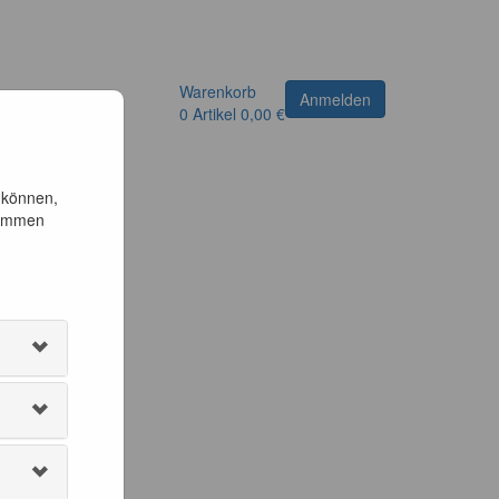
Warenkorb
Anmelden
0
Artikel
0,00 €
 können,
timmen