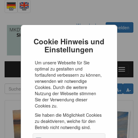
Warenkorb
Anmelden
0
Artikel
0,00 €
Cookie Hinweis und
Einstellungen
Um unsere Webseite für Sie
optimal zu gestalten und
Toggle
fortlaufend verbessern zu können,
navigati
verwenden wir notwendige
Cookies. Durch die weitere
A+
A-
Nutzung der Webseite stimmen
Sie der Verwendung dieser
Cookies zu.
Sie haben die Möglichkeit Cookies
zu deaktivieren, welche für den
Betrieb nicht notwendig sind.