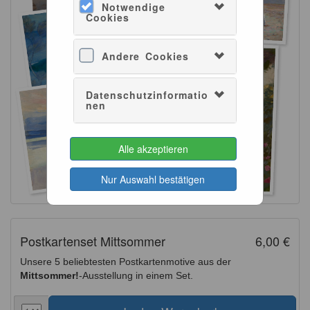
Notwendige
Cookies
Andere Cookies
Datenschutzinformatio
nen
Alle akzeptieren
Nur Auswahl bestätigen
Postkartenset Mittsommer
6,00 €
Unsere 5 beliebtesten Postkartenmotive aus der
Mittsommer!
-Ausstellung in einem Set.