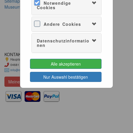
Sitemap
Notwendige
INFORMATION
Museum Kunst der Westküste
Cookies
Impressum
Datenschutz
Cookie-Verwendung
Andere Cookies
AGB
Widerrufsbelehrung
Barrierefreiheit
Datenschutzinformatio
nen
Hausordnung
KONTAKT
Hauptstraße 7, 25938 Alkersum
Alle akzeptieren
04681 747400
info@mkdw.de
Nur Auswahl bestätigen
Meinen Kauf widerrufen