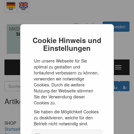
Warenkorb
Anmelden
0
Artikel
0,00 €
Cookie Hinweis und
Einstellungen
Um unsere Webseite für Sie
optimal zu gestalten und
Toggle
fortlaufend verbessern zu können,
navigati
verwenden wir notwendige
Cookies. Durch die weitere
A+
A-
Nutzung der Webseite stimmen
Sie der Verwendung dieser
Artikel nicht gefunden
Cookies zu.
Sie haben die Möglichkeit Cookies
zu deaktivieren, welche für den
SHOP
SERVICE
Betrieb nicht notwendig sind.
Startseite
Konto verwalten