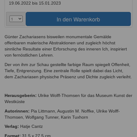
19.06.2022 bis 15.01.2023
Günter Zachariasens bisweilen monumentale Gemälde
offenbaren malerische Abstraktionen und zugleich höchst
sinnliche Resultate einer Erforschung des inneren Ich, inspiriert
von fernöstlichen Lehren.
Der von ihm zur Schau gestellte farbige Raum spiegelt Offenheit,
Tiefe, Entgrenzung. Eine zentrale Rolle spielt dabei das Licht,
dem Zachariasen physische Präsenz und Dichte zugleich verleiht.
Herausgeberin:
Ulrike Wolff-Thomsen für das Museum Kunst der
Westküste
Autorinnen:
Pia Littmann, Augustin M. Noffke, Ulrike Wolff-
Thomsen, Wolfgang Tunner, Karin Tuxhorn
Verlag:
Hatje Cantz
Format:
31,5 x 27,5 cm