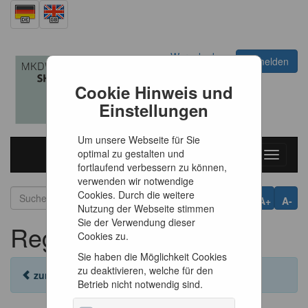
Warenkorb
Anmelden
0
Artikel
0,00 €
Cookie Hinweis und
Einstellungen
Um unsere Webseite für Sie
optimal zu gestalten und
Toggle
fortlaufend verbessern zu können,
navigati
verwenden wir notwendige
Cookies. Durch die weitere
A+
A-
Nutzung der Webseite stimmen
Sie der Verwendung dieser
Registrieren
Cookies zu.
Sie haben die Möglichkeit Cookies
zu deaktivieren, welche für den
zurück zur Anmeldung
Betrieb nicht notwendig sind.