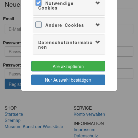
Neues Konto erstellen
Notwendige
Cookies
Email
Andere Cookies
Datenschutzinformatio
Passwort
nen
Passwort wiederholen
Alle akzeptieren
Nur Auswahl bestätigen
SHOP
SERVICE
Startseite
Konto verwalten
Sitemap
INFORMATION
Museum Kunst der Westküste
Impressum
Datenschutz