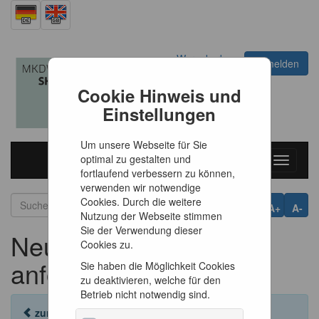
Warenkorb
Anmelden
0
Artikel
0,00 €
Cookie Hinweis und
Einstellungen
Um unsere Webseite für Sie
optimal zu gestalten und
Toggle
fortlaufend verbessern zu können,
navigati
verwenden wir notwendige
Cookies. Durch die weitere
A+
A-
Nutzung der Webseite stimmen
Sie der Verwendung dieser
Neues Passwort
Cookies zu.
anfordern
Sie haben die Möglichkeit Cookies
zu deaktivieren, welche für den
Betrieb nicht notwendig sind.
zurück zur Anmeldung