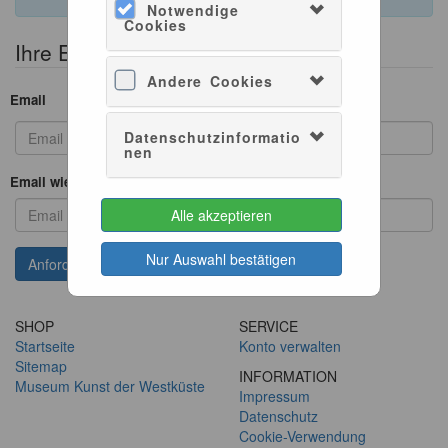
Notwendige
Cookies
Ihre Emailadresse angeben
Andere Cookies
Email
Datenschutzinformatio
nen
Email wiederholen
Alle akzeptieren
Nur Auswahl bestätigen
SHOP
SERVICE
Startseite
Konto verwalten
Sitemap
INFORMATION
Museum Kunst der Westküste
Impressum
Datenschutz
Cookie-Verwendung