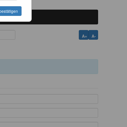
bestätigen
A+
A-