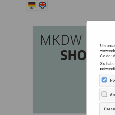
Um unser
verwende
Sie der 
Sie haben
notwendi
No
An
Daten