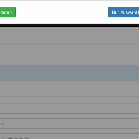
ptieren
Nur Auswahl 
unstdrucke
Postkarten
Kaffee
Schönes