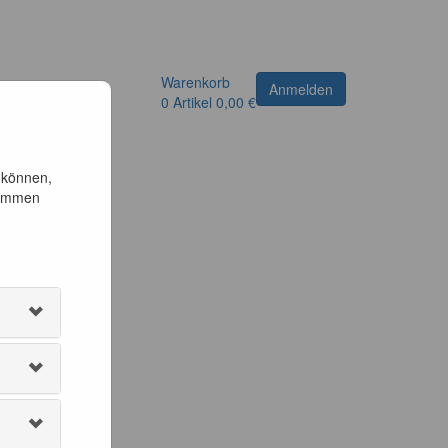
Warenkorb
Anmelden
0
Artikel
0,00 €
 können,
timmen